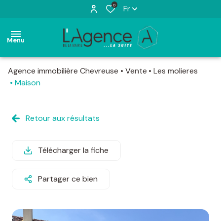
0
Fr
Menu
Agence immobilière Chevreuse
Vente
Les molieres
accueil
Maison
ventes
appartements
maisons
Retour aux résultats
locations
appartements
maisons
estimation
Télécharger la fiche
terrains
actualités
Partager ce bien
l'agence
contact