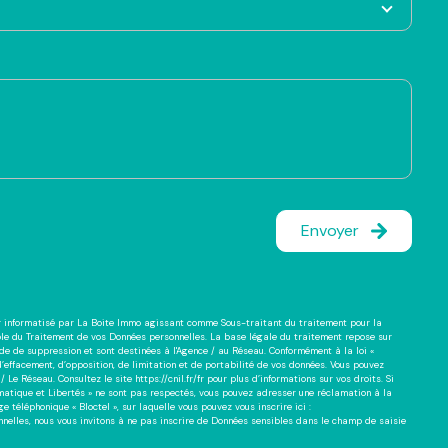
Envoyer
ier informatisé par La Boite Immo agissant comme Sous-traitant du traitement pour la
ble du Traitement de vos Données personnelles. La base légale du traitement repose sur
nde de suppression et sont destinées à l'Agence / au Réseau. Conformément à la loi «
 d’effacement, d’opposition, de limitation et de portabilité de vos données. Vous pouvez
/ Le Réseau. Consultez le site
https://cnil.fr/fr
pour plus d’informations sur vos droits. Si
ormatique et Libertés » ne sont pas respectés, vous pouvez adresser une réclamation à la
 téléphonique « Bloctel », sur laquelle vous pouvez vous inscrire ici :
nnelles, nous vous invitons à ne pas inscrire de Données sensibles dans le champ de saisie