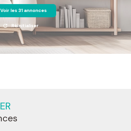
Voir les
31
annonces
Réinitialiser
TER
nces