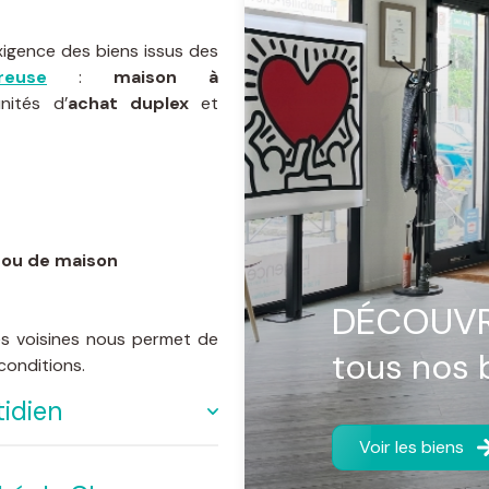
xigence des biens issus des
euse
:
maison à
nités d’
achat duplex
et
 ou de maison
DÉCOUVR
s voisines nous permet de
tous nos 
conditions.
idien
Voir les biens