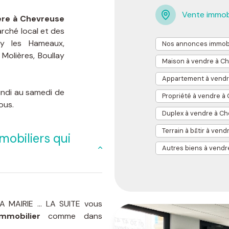
Vente immob
ère à Chevreuse
rché local et des
y les Hameaux,
Nos annonces immobi
 Molières, Boullay
Maison à vendre à C
Appartement à vendr
undi au samedi de
Propriété à vendre à
ous.
Duplex à vendre à C
Terrain à bâtir à ven
mobiliers qui
Autres biens à vend
 MAIRIE ... LA SUITE vous
mmobilier
comme dans