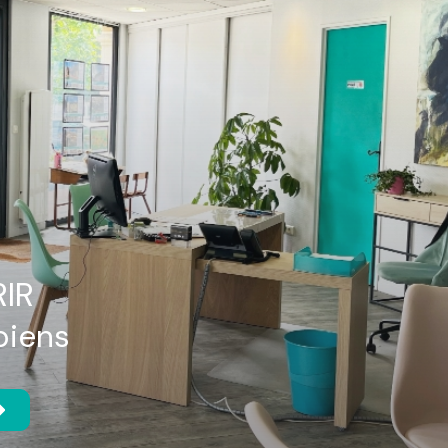
IR
biens