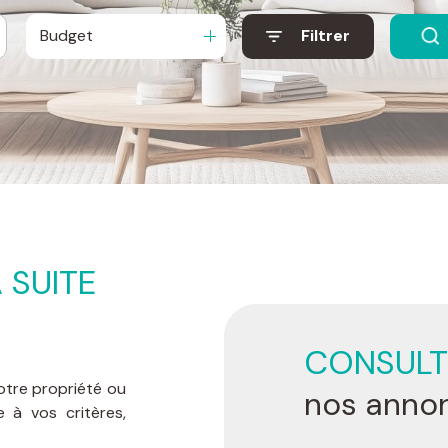
Budget
Filtrer
A SUITE
CONSUL
votre propriété ou
nos anno
 à vos critères,