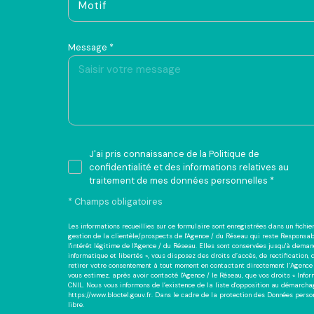
Motif
Message *
J'ai pris connaissance de la Politique de
confidentialité et des informations relatives au
traitement de mes données personnelles *
* Champs obligatoires
Les informations recueillies sur ce formulaire sont enregistrées dans un fich
gestion de la clientèle/prospects de l'Agence / du Réseau qui reste Responsa
l'intérêt légitime de l'Agence / du Réseau. Elles sont conservées jusqu'à dema
informatique et libertés », vous disposez des droits d’accès, de rectification,
retirer votre consentement à tout moment en contactant directement l’Agence 
vous estimez, après avoir contacté l'Agence / le Réseau, que vos droits « Inf
CNIL. Nous vous informons de l’existence de la liste d'opposition au démarchage
https://www.bloctel.gouv.fr
. Dans le cadre de la protection des Données perso
libre.