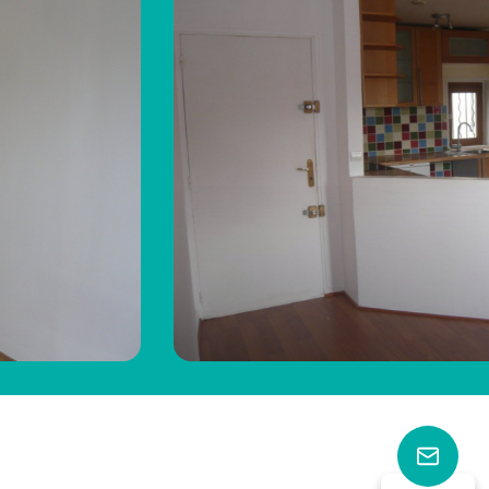
2
45
chambre(s)
m²