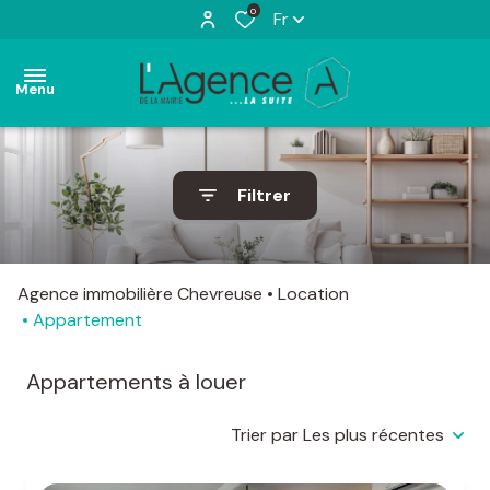
0
Fr
Menu
accueil
Filtrer
ventes
appartements
maisons
locations
appartements
maisons
Agence immobilière Chevreuse
Location
estimation
Appartement
terrains
actualités
Appartements à louer
l'agence
Trier par Les plus récentes
contact