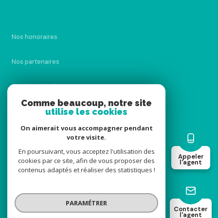
Nos honoraires
Nos partenaires
Mentions légales
Comme beaucoup, notre site
utilise les cookies
Admin
On aimerait vous accompagner pendant
Politique RGPD
votre visite.
En poursuivant, vous acceptez l'utilisation des
Appeler
cookies par ce site, afin de vous proposer des
Cookies
l'agent
contenus adaptés et réaliser des statistiques !
© 2026 | Tous droits réservés
PARAMÉTRER
Contacter
l'agent