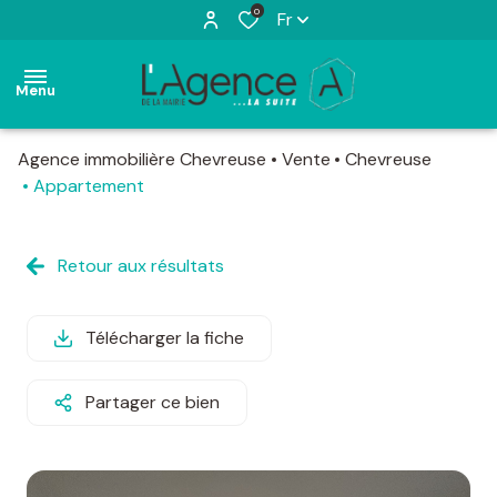
0
Fr
Menu
Agence immobilière Chevreuse
Vente
Chevreuse
accueil
Appartement
ventes
appartements
maisons
Retour aux résultats
locations
appartements
maisons
estimation
Télécharger la fiche
terrains
actualités
Partager ce bien
l'agence
contact