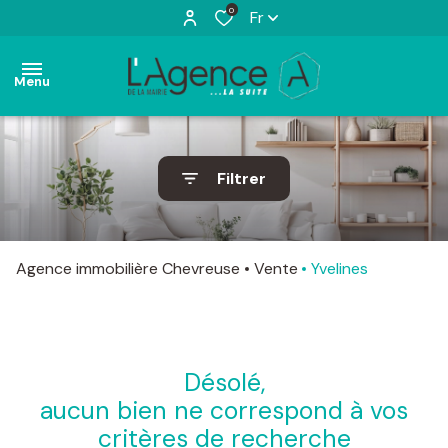
0
Fr
Menu
accueil
Filtrer
ventes
appartements
maisons
locations
appartements
maisons
Agence immobilière Chevreuse
Vente
Yvelines
estimation
terrains
actualités
désolé,
l'agence
aucun bien ne correspond à vos
contact
critères de recherche