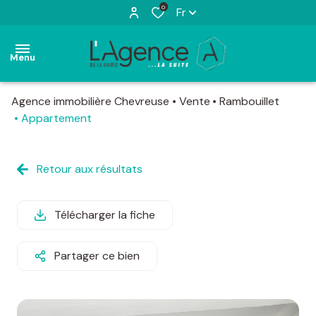
0
Fr
Menu
Agence immobilière Chevreuse
Vente
Rambouillet
accueil
Appartement
ventes
appartements
maisons
Retour aux résultats
locations
appartements
maisons
estimation
Télécharger la fiche
terrains
actualités
Partager ce bien
l'agence
contact